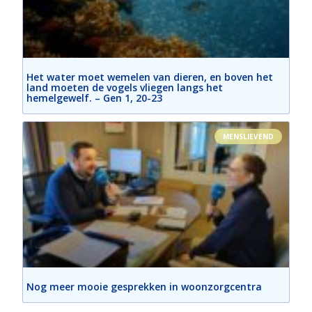
Het water moet wemelen van dieren, en boven het
land moeten de vogels vliegen langs het
hemelgewelf. – Gen 1, 20-23
MENSLIEVEND
Nog meer mooie gesprekken in woonzorgcentra