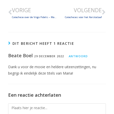
LINK
VORIGE
VOLGENDE
EMBED
Catechese over de Virgo Fidelis – Machtige Maagd
Catecheses voor het Kerstoctaaf
DIT BERICHT HEEFT 1 REACTIE
Beate Boel
29 DECEMBER 2022
ANTWOORD
Dank u voor de mooie en heldere uiteenzettingen, nu
begrijp ik eindelijk deze titels van Maria!
Een reactie achterlaten