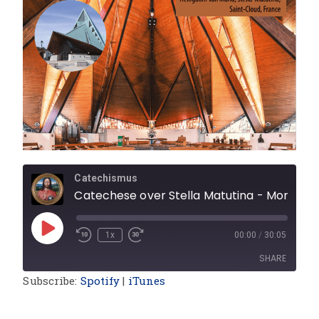
Catechismus
Catechese over Stella Matutina - Morgenster
1x
00:00
/
30:05
SHARE
Subscribe:
Spotify
|
iTunes
SHARE