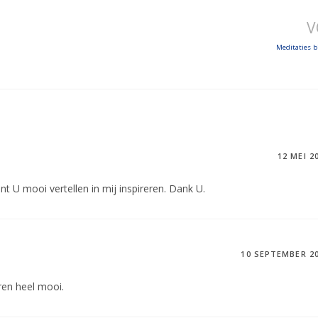
V
Meditaties b
12 MEI 2
 U mooi vertellen in mij inspireren. Dank U.
10 SEPTEMBER 2
eren heel mooi.