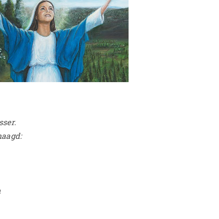
sser.
maagd:
n