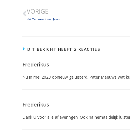
Het Magnificat V
VORIGE
Aug 19, 2022 • 30:37
SHARE
Het Testament van Jezus
LINK
Het Magnificat VI
Aug 20, 2022 • 26:02
EMBED
DIT BERICHT HEEFT 2 REACTIES
Het Magnificat VII
Aug 22, 2022 • 31:45
Frederikus
Nu in mei 2023 opnieuw geluisterd. Pater Meeuws wat kunt
Het Magnificat VIII
Aug 25, 2022 • 23:08
Frederikus
Het Magnificat IX
Aug 25, 2022 • 25:52
Dank U voor alle afleveringen. Ook na herhaaldelijk luist
Het Magnificat X