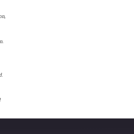
on,
n.
d.
d