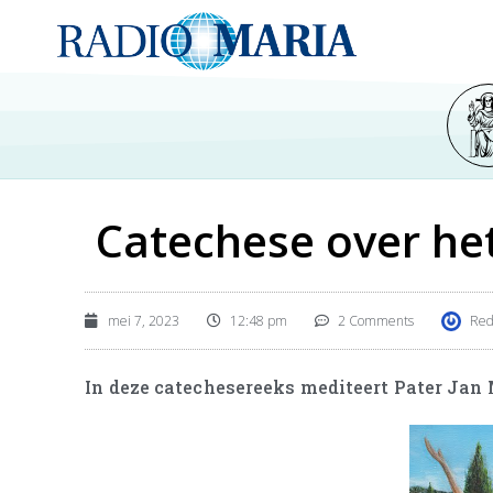
Catechese over he
mei 7, 2023
12:48 pm
2 Comments
Red
In deze catechesereeks mediteert Pater Jan