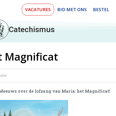
VACATURES
BID MET ONS
BESTEL
Catechismus
t Magnificat
actie
 Meeuws over de lofzang van Maria: het Magnificat!