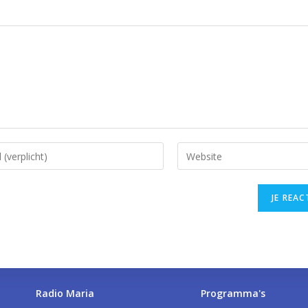
 heks en kleerkast - aflevering 07
 heks en kleerkast - aflevering 08
 heks en kleerkast – aflevering 09
Radio Maria
Programma's