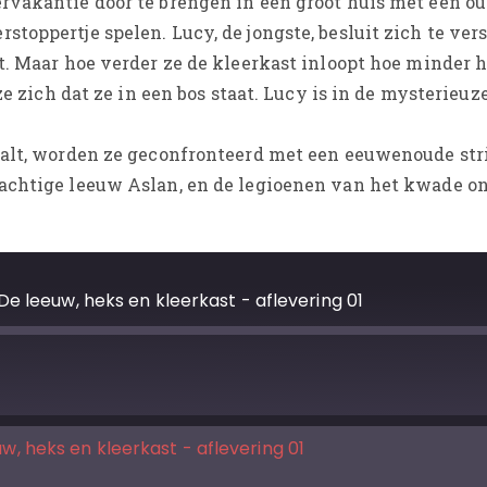
rvakantie door te brengen in een groot huis met een ou
toppertje spelen. Lucy, de jongste, besluit zich te ver
t. Maar hoe verder ze de kleerkast inloopt hoe minder h
 ze zich dat ze in een bos staat. Lucy is in de mysterieu
aalt, worden ze geconfronteerd met een eeuwenoude stri
achtige leeuw Aslan, en de legioenen van het kwade on
De leeuw, heks en kleerkast - aflevering 01
w, heks en kleerkast - aflevering 01