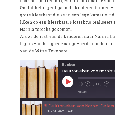
naar het platteland gestuurd om daar de zome
Omdat het regent gaan de kinderen binnen vers
grote kleerkast die ze in een lege kamer vind
lijken op een kleerkast. Plotseling realiseert
Narnia terecht gekomen.
Als ze de rest van de kinderen naar Narnia h
legers van het goede aangevoerd door de reus
van de Witte Tovenare
Boeken
De Kronieken van Narnia: 
1x
SHARE
De Kronieken van Narnia: De leeu
Nov 14, 2022 • 36:49