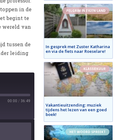
de professor.
stoppen in de
PELGRIM IN EIGEN LAND
et begint te
ze wereld van
jd tussen de
In gesprek met Zuster Katharina
en via de fiets naar Roeselare!
der leiding
KLASSIEKUUR
00:00
/
36:49
Vakantieuitzending: muziek
tijdens het lezen van een goed
boek!
HET WOORD SPREEKT