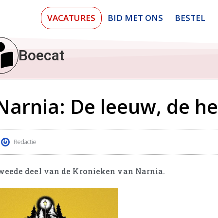
VACATURES
BID MET ONS
BESTEL
Boecat
arnia: De leeuw, de he
Redactie
tweede deel van de Kronieken van Narnia.