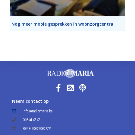
Nog meer mooie gesprekken in woonzorgcentra
Neem contact op
info@radiomaria.be
016 41 47 47
BE49 7333 7333 7771