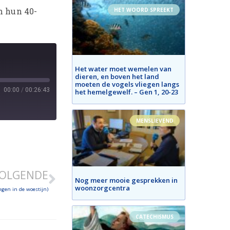
n hun 40-
HET WOORD SPREEKT
Het water moet wemelen van
dieren, en boven het land
moeten de vogels vliegen langs
00:00
/
00:26:43
het hemelgewelf. – Gen 1, 20-23
MENSLIEVEND
OLGENDE
Nog meer mooie gesprekken in
woonzorgcentra
gen in de woestijn)
CATECHISMUS