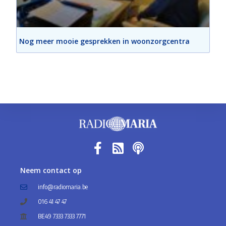
Nog meer mooie gesprekken in woonzorgcentra
Neem contact op
info@radiomaria.be
016 41 47 47
BE49 7333 7333 7771