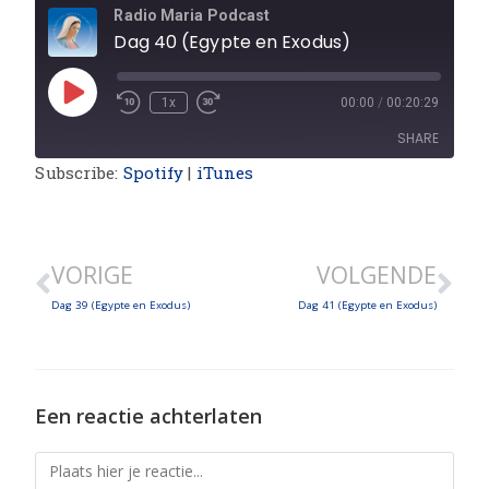
Radio Maria Podcast
Dag 40 (Egypte en Exodus)
1x
00:00
/
00:20:29
SHARE
Subscribe:
Spotify
|
iTunes
SHARE
LINK
VORIGE
VOLGENDE
EMBED
Dag 39 (Egypte en Exodus)
Dag 41 (Egypte en Exodus)
Een reactie achterlaten