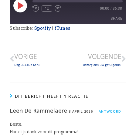
1x
00:00
/
36:38
SHARE
Subscribe:
Spotify
|
iTunes
SHARE
LINK
VORIGE
VOLGENDE
EMBED
Dag 364 (De Kerk)
Bezorg ons uw getuigenis!
DIT BERICHT HEEFT 1 REACTIE
Leen De Rammelaere
8 APRIL 2026
ANTWOORD
Beste,
Hartelijk dank voor dit programma!