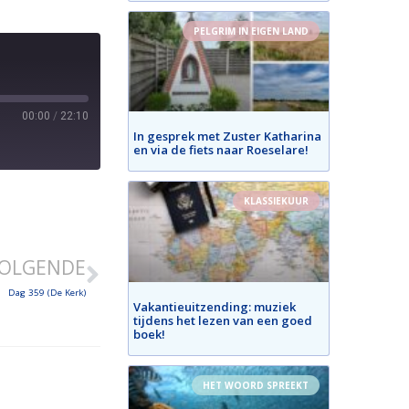
PELGRIM IN EIGEN LAND
00:00
/
22:10
In gesprek met Zuster Katharina
en via de fiets naar Roeselare!
KLASSIEKUUR
OLGENDE
Dag 359 (De Kerk)
Vakantieuitzending: muziek
tijdens het lezen van een goed
boek!
HET WOORD SPREEKT