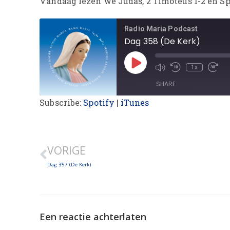
Vandaag lezen we Judas, 2 Timotëus 1-2 en Spr
Radio Maria Podcast
Dag 358 (De Kerk)
1x
SHARE
Subscribe:
Spotify
|
iTunes
SHARE
LINK
VORIGE
EMBED
Dag 357 (De Kerk)
Een reactie achterlaten