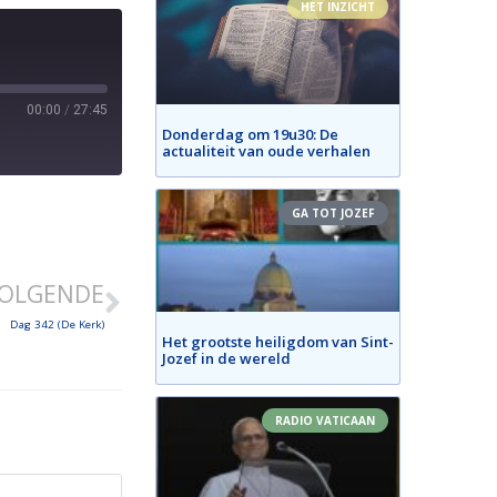
HET INZICHT
00:00
/
27:45
Donderdag om 19u30: De
actualiteit van oude verhalen
GA TOT JOZEF
OLGENDE
Dag 342 (De Kerk)
Het grootste heiligdom van Sint-
Jozef in de wereld
RADIO VATICAAN