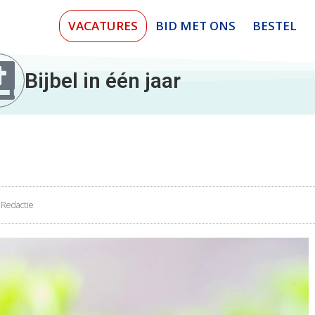
VACATURES
BID MET ONS
BESTEL
Bijbel in één jaar
Redactie