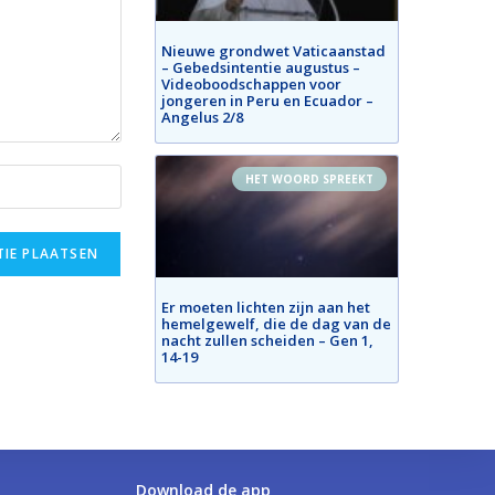
Nieuwe grondwet Vaticaanstad
– Gebedsintentie augustus –
Videoboodschappen voor
jongeren in Peru en Ecuador –
Angelus 2/8
HET WOORD SPREEKT
Er moeten lichten zijn aan het
hemelgewelf, die de dag van de
nacht zullen scheiden – Gen 1,
14-19
Download de app