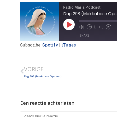
Radio Maria Podcast
Dag 298 (Makkabese Ops
1x
SHARE
Subscribe:
Spotify
|
iTunes
SHARE
LINK
VORIGE
EMBED
Dag 297 (Makkabese Opstand)
Een reactie achterlaten