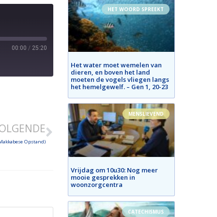
HET WOORD SPREEKT
00:00
/
25:20
Het water moet wemelen van
dieren, en boven het land
moeten de vogels vliegen langs
het hemelgewelf. – Gen 1, 20-23
MENSLIEVEND
OLGENDE
Makkabese Opstand)
Vrijdag om 10u30: Nog meer
mooie gesprekken in
woonzorgcentra
CATECHISMUS