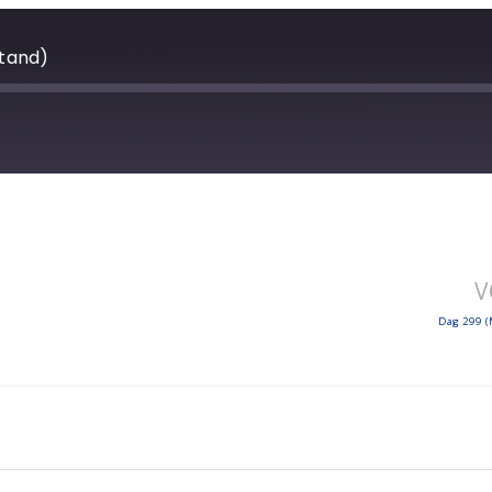
tand)
V
Dag 299 (