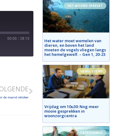
HET WOORD SPREEKT
00:00
/
28:15
Het water moet wemelen van
dieren, en boven het land
moeten de vogels vliegen langs
het hemelgewelf. – Gen 1, 20-23
MENSLIEVEND
OLGENDE
oor de maand oktober
Vrijdag om 10u30: Nog meer
mooie gesprekken in
woonzorgcentra
CATECHISMUS