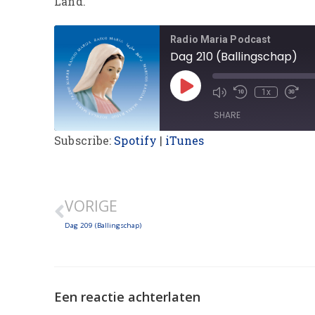
Land.
Radio Maria Podcast
Dag 210 (Ballingschap)
1x
SHARE
Subscribe:
Spotify
|
iTunes
SHARE
LINK
VORIGE
EMBED
Dag 209 (Ballingschap)
Een reactie achterlaten