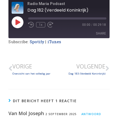
Radio Maria Podcast
Dag 182 (Verdeeld Koninkrijk)
1x
00:00
/
00:29:18
SHARE
Subscribe:
Spotify
|
iTunes
SHARE
LINK
VORIGE
VOLGENDE
EMBED
Overzicht van het volledig jaar
Dag 183 (Verdeeld Koninkrijk)
DIT BERICHT HEEFT 1 REACTIE
Van Mol Joseph
2 SEPTEMBER 2025
ANTWOORD