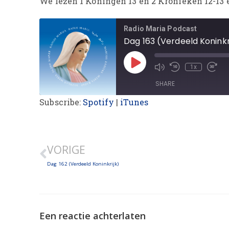
We lezen 1 Koningen 13 en 2 Kronieken 12-13 
Radio Maria Podcast
Dag 163 (Verdeeld Koninkr
1x
SHARE
Subscribe:
Spotify
|
iTunes
SHARE
LINK
VORIGE
EMBED
Dag 162 (Verdeeld Koninkrijk)
Een reactie achterlaten