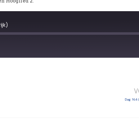
en Hooglied 2.
ijk)
V
Dag 164 (