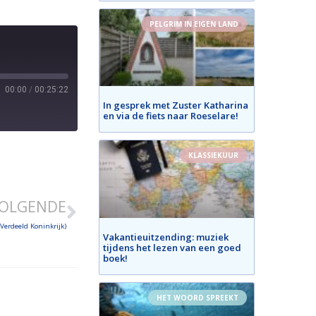
PELGRIM IN EIGEN LAND
00:00
/
00:25:22
In gesprek met Zuster Katharina
en via de fiets naar Roeselare!
KLASSIEKUUR
OLGENDE
Verdeeld Koninkrijk)
Vakantieuitzending: muziek
tijdens het lezen van een goed
boek!
HET WOORD SPREEKT