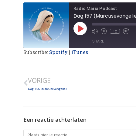
Radio Maria Podcast
Dag 157 (Marcusevangeli
1x
SHARE
Subscribe:
Spotify
|
iTunes
SHARE
LINK
VORIGE
EMBED
Dag 156 (Marcusevangelie)
Een reactie achterlaten