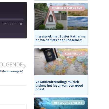
PELGRIM IN EIGEN LAND
00:00
/
00:18:08
In gesprek met Zuster Katharina
en via de fiets naar Roeselare!
KLASSIEKUUR
OLGENDE
8 (Marcusevangelie)
Vakantieuitzending: muziek
tijdens het lezen van een goed
boek!
HET WOORD SPREEKT