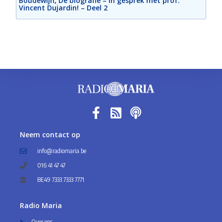
Boudewijn, De biografie – In gesprek met prof.
Vincent Dujardin! – Deel 2
Neem contact op
info@radiomaria.be
016 41 47 47
BE49 7333 7333 7771
Radio Maria
Over ons