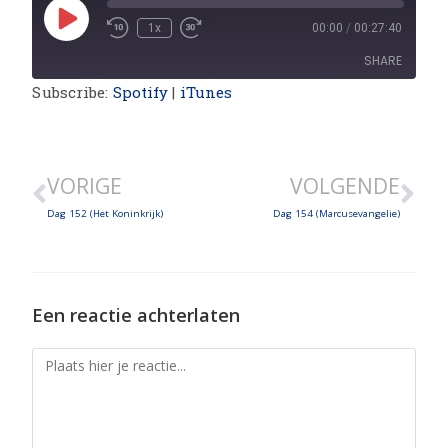
1x
00:00
/
00:27:40
SHARE
Subscribe:
Spotify
|
iTunes
SHARE
LINK
VORIGE
VOLGENDE
EMBED
Dag 152 (Het Koninkrijk)
Dag 154 (Marcusevangelie)
Een reactie achterlaten