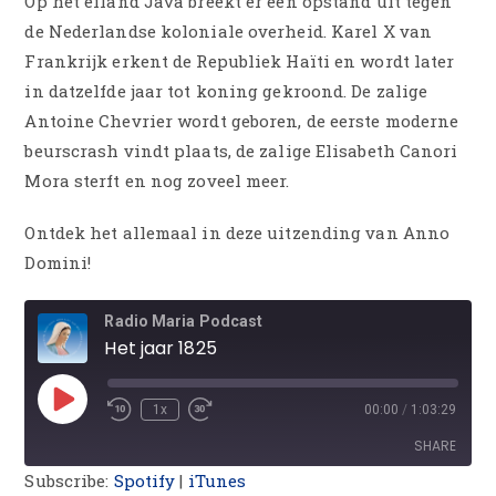
Op het eiland Java breekt er een opstand uit tegen
de Nederlandse koloniale overheid. Karel X van
Frankrijk erkent de Republiek Haïti en wordt later
in datzelfde jaar tot koning gekroond. De zalige
Antoine Chevrier wordt geboren, de eerste moderne
beurscrash vindt plaats, de zalige Elisabeth Canori
Mora sterft en nog zoveel meer.
Ontdek het allemaal in deze uitzending van Anno
Domini!
Radio Maria Podcast
Het jaar 1825
1x
00:00
/
1:03:29
SHARE
Subscribe:
Spotify
|
iTunes