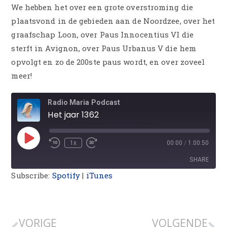
We hebben het over een grote overstroming die
plaatsvond in de gebieden aan de Noordzee, over het
graafschap Loon, over Paus Innocentius VI die
sterft in Avignon, over Paus Urbanus V die hem
opvolgt en zo de 200ste paus wordt, en over zoveel
meer!
Radio Maria Podcast
Het jaar 1362
1x
00:00
/
1:00:50
SHARE
Subscribe:
Spotify
|
iTunes
SHARE
LINK
VORIGE
VOLGENDE