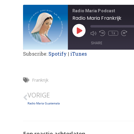
Radio Maria Podcast
Radio Maria Frankrijk
1x
SHARE
Subscribe:
Spotify
|
iTunes
SHARE
LINK
Frankrijk
EMBED
VORIGE
Radio Maria Guatemala
Een reactie achterlaten