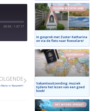
PELGRIM IN EIGEN LAND
00:00
/
1:07:17
In gesprek met Zuster Katharina
en via de fiets naar Roeselare!
KLASSIEKUUR
OLGENDE
Vakantieuitzending: muziek
 Maria in Nazareth!
tijdens het lezen van een goed
boek!
HET WOORD SPREEKT