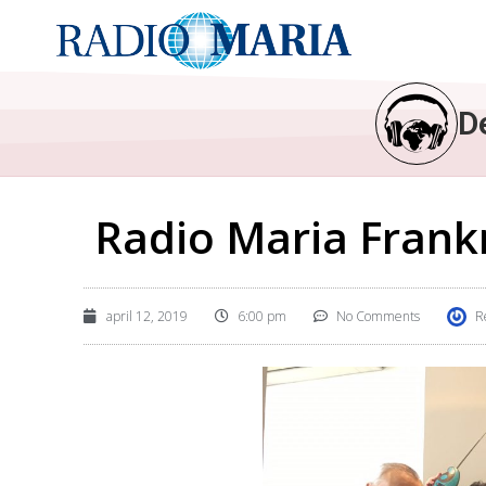
D
Radio Maria Frankr
april 12, 2019
6:00 pm
No Comments
R