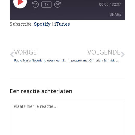
1x
00:00
/
32:37
SHARE
Subscribe:
Spotify
|
iTunes
SHARE
LINK
VORIGE
VOLGENDE
EMBED
Radio Maria Nederland opent een 3de studio! Ook nieuws van Radio Maria Peru, Filipijnen en Radio Mariam krijgt bezoek van minister van Toerisme
In gesprek met Christian Schmid, coördinator van Radio Maria Oostenrijk sinds 20 jaar!
Een reactie achterlaten