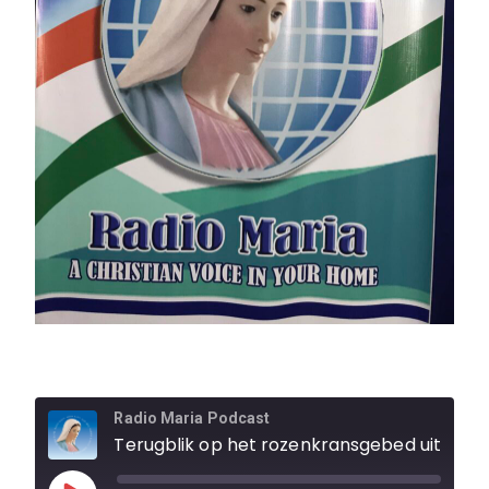
Radio Maria Podcast
Terugblik op het rozenkransgebed uit Lourdes. En deze week bidden 