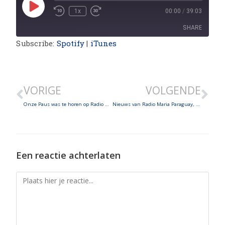
1x
00:00
/
39:03
SHARE
Subscribe:
Spotify
|
iTunes
SHARE
LINK
VORIGE
VOLGENDE
EMBED
Onze Paus was te horen op Radio Maria Peru!
Nieuws van Radio Maria Paraguay, Chili en Radio Mariam – Commentaar van Padre Livio op de boodschap van Onze-Lieve-Vrouw, Koningin van de Vrede
Een reactie achterlaten