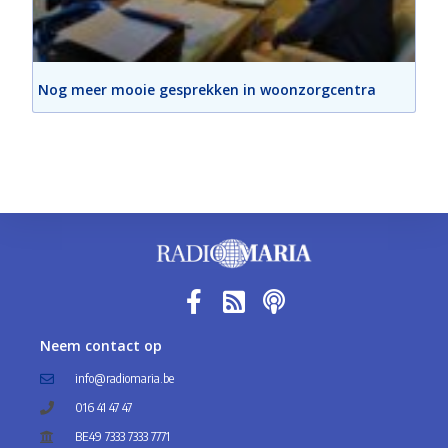
Nog meer mooie gesprekken in woonzorgcentra
Neem contact op
info@radiomaria.be
016 41 47 47
BE49 7333 7333 7771