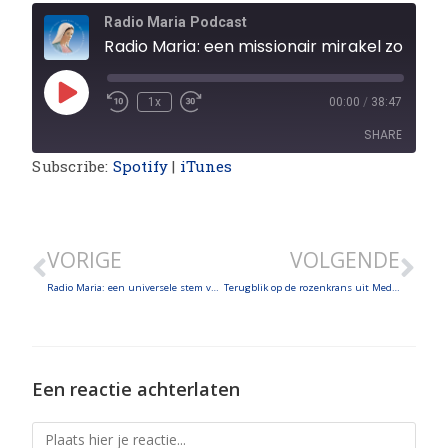
Radio Maria Podcast
Radio Maria: een missionair mirakel zonder grenzen - een stem van vrede, verzoening en hoop - een stem die bruggen van gebed maakt
1x
00:00
/
38:47
SHARE
Subscribe:
Spotify
|
iTunes
SHARE
LINK
VORIGE
VOLGENDE
EMBED
Radio Maria: een universele stem van gebed en evangelisatie – Over het verleden, het heden en de toekomst van de grote wereldfamilie van Radio Maria!
Terugblik op de rozenkrans uit Medjugorje
Een reactie achterlaten