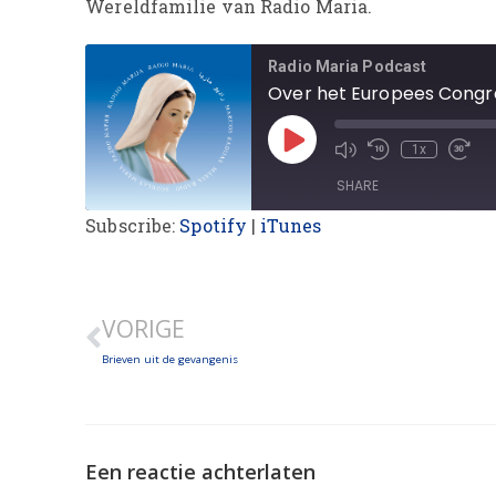
Wereldfamilie van Radio Maria.
Radio Maria Podcast
Over het Europees Congre
1x
SHARE
Subscribe:
Spotify
|
iTunes
SHARE
LINK
VORIGE
EMBED
Brieven uit de gevangenis
Een reactie achterlaten