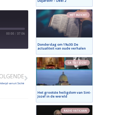
Dujardin! – Deel 2
HET INZICHT
00:00
/
37:06
Donderdag om 19u30: De
actualiteit van oude verhalen
GA TOT JOZEF
OLGENDE
dwijd vanuit Sicilië
Het grootste heiligdom van Sint-
Jozef in de wereld
RADIO VATICAAN