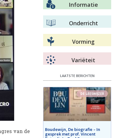
Informatie
Onderricht
Vorming
Variëteit
LAATSTE BERICHTEN
DE LEESWIJZER
Boudewijn, De biografie – In
ngres van de
gesprek met prof. Vincent