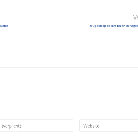
V
icilië
Terugblik op de live rozenkransg