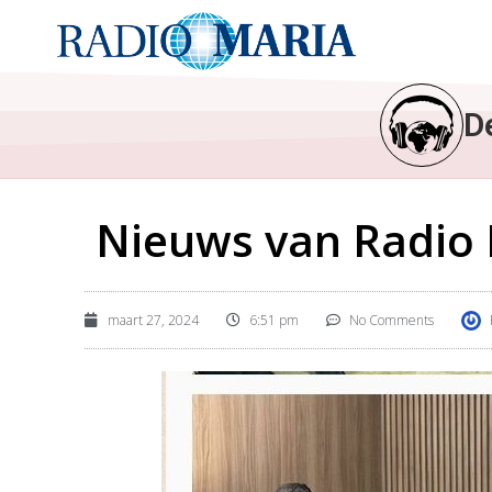
D
Nieuws van Radio M
maart 27, 2024
6:51 pm
No Comments