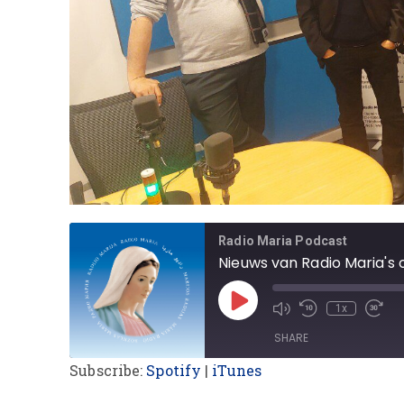
Radio Maria Podcast
Nieuws van Radio Maria's 
1x
SHARE
Subscribe:
Spotify
|
iTunes
SHARE