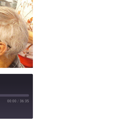
00:00
/
36:35