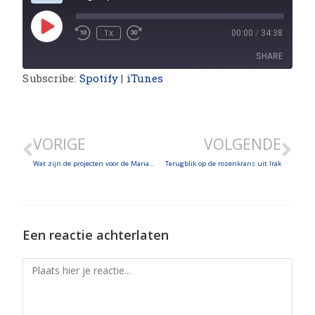
1x
00:00
/
34:38
SHARE
Subscribe:
Spotify
|
iTunes
SHARE
LINK
VORIGE
VOLGENDE
EMBED
Wat zijn de projecten voor de Mariathon 2025 wereldwijd? – We overlopen de noden van Radio Maria in Angola, Kaapverdië en de Democratische Republiek Congo
Terugblik op de rozenkrans uit Irak
Een reactie achterlaten