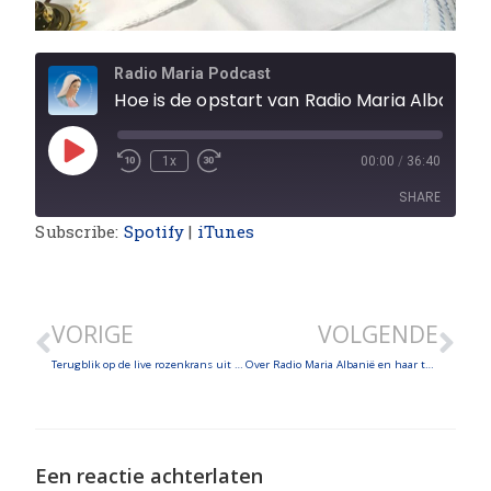
Radio Maria Podcast
Hoe is de opstart van Radio Maria Albanië verlopen? (deel 1)
1x
00:00
/
36:40
SHARE
Subscribe:
Spotify
|
iTunes
SHARE
LINK
VORIGE
VOLGENDE
EMBED
Terugblik op de live rozenkrans uit Medjugorje en over de 20ste verjaardag van Radio Maria Mexico
Over Radio Maria Albanië en haar toekomstplannen (deel 2)
Een reactie achterlaten