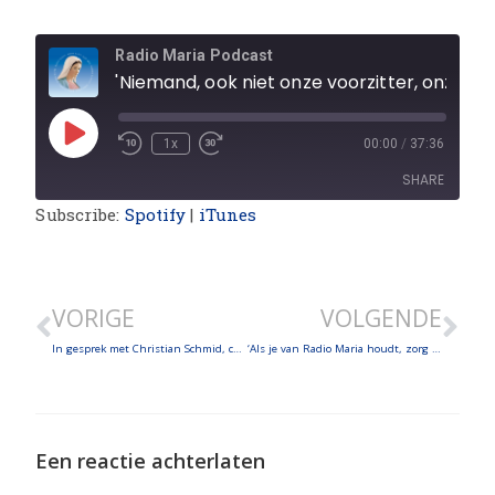
Radio Maria Podcast
'Niemand, ook niet onze voorzitter, onze penningmeester of onze directeur, geloofde dat we in staat zouden zijn om onze kosten te dekken vorig jaar vanwege de sterke stijgingen van de afgelopen drie jaar.'
1x
00:00
/
37:36
SHARE
Subscribe:
Spotify
|
iTunes
SHARE
LINK
VORIGE
VOLGENDE
EMBED
In gesprek met Christian Schmid, coördinator van Radio Maria Oostenrijk sinds 20 jaar!
‘Als je van Radio Maria houdt, zorg dan voor haar!’
Een reactie achterlaten