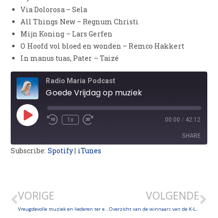
Via Dolorosa – Sela
All Things New – Regnum Christi
Mijn Koning – Lars Gerfen
O Hoofd vol bloed en wonden – Remco Hakkert
In manus tuas, Pater – Taizé
Radio Maria Podcast
Goede Vrijdag op muziek
1x
00:00
/
42:12
SHARE
Subscribe:
Spotify
|
iTunes
SHARE
LINK
VORIGE
VOLGENDE
EMBED
Vreugdevolle muziek en liederen ter ere van de Heilige Jozef!
Overzicht van de winnaars van de K-Love Fan Awards