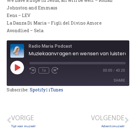
We have a hope in Jesus, all will be well – Ronan
Johnston and Emmaus
Eens – LEV
La Danza Di Maria – Figli del Divino Amore
Avondlied – Sela
Radio Maria Podcast
Muziekaanvragen en wensen van luisteraars
1x
00:00
/
43:20
SHARE
Subscribe:
Spotify
|
iTunes
SHARE
LINK
VORIGE
VOLGENDE
EMBED
Tijd voor muziek!
Adventsmuziek!