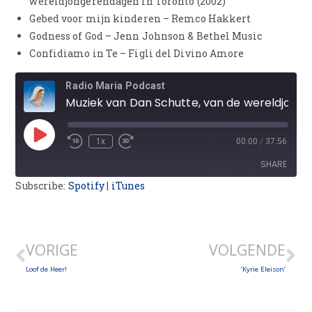
wereldjongerendagen in Toronto (2002)
Gebed voor mijn kinderen – Remco Hakkert
Godness of God – Jenn Johnson & Bethel Music
Confidiamo in Te – Figli del Divino Amore
Radio Maria Podcast
Muziek van Dan Schutte, van de wereldjongerendagen, Remco Hakkert en Jenn Johnson
1x
00:00
/
37:56
SHARE
Subscribe:
Spotify
|
iTunes
SHARE
LINK
VORIGE
VOLGENDE
EMBED
Loof de Heer!
‘Kyrie Eleison’