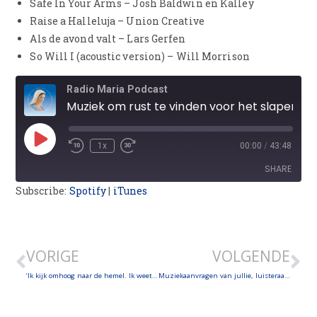
Safe In Your Arms – Josh Baldwin en Kalley
Raise a Halleluja – Union Creative
Als de avond valt – Lars Gerfen
So Will I (acoustic version) – Will Morrison
Radio Maria Podcast
Muziek om rust te vinden voor het slapen gaan
1x
00:00
/
43:48
SHARE
Subscribe:
Spotify
|
iTunes
SHARE
LINK
VORIGE
VOLGENDE
EMBED
‘Ik kijk omhoog naar de hemel. Ik weet daar komt mijn hulp vandaan. Ik zie omhoog en vertrouw dat U mijn roepen en smeken verstaat.’
Muziekaanvragen van jullie, luisteraars!