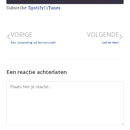
Subscribe:
Spotify
|
iTunes
SHARE
LINK
VORIGE
VOLGENDE
EMBED
Een uitzending vol kerstmuziek!
Loof de Heer!
Een reactie achterlaten