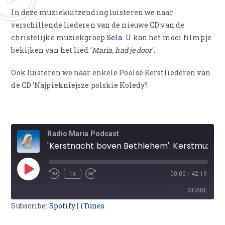
In deze muziekuitzending luisteren we naar
verschillende liederen van de nieuwe CD van de
christelijke muziekgroep
Sela
. U kan het mooi filmpje
bekijken van het lied ‘
Maria, had je door
‘.
Ook luisteren we naar enkele Poolse Kerstliederen van
de CD ‘Najpiekniejsze polskie Koledy’!
Radio Maria Podcast
'Kerstnacht boven Bethlehem': Kerstmuziek van Sela
1x
00:00
/
42:19
SHARE
Subscribe:
Spotify
|
iTunes
SHARE