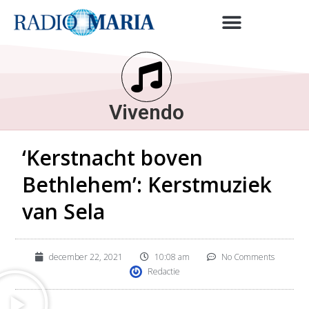
Vivendo
‘Kerstnacht boven
Bethlehem’: Kerstmuziek
van Sela
december 22, 2021
10:08 am
No Comments
Redactie