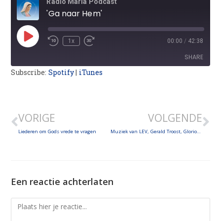
Radio Maria Podcast
'Ga naar Hem'
1x
00:00
/
42:38
SHARE
Subscribe:
Spotify
|
iTunes
SHARE
LINK
VORIGE
VOLGENDE
EMBED
Liederen om Gods vrede te vragen
Muziek van LEV, Gerald Troost, Glorious, Athenas, Delise en Célébratio
Een reactie achterlaten