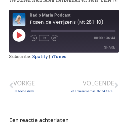
We zullen Hem leren herkennen en zelfs ‘ZIEN’ !?!
Radio Maria Podcast
Pasen, de Verrijzenis (Mt 28,1-10)
1x
00:00
/
36:44
SHARE
Subscribe:
Spotify
|
iTunes
SHARE
LINK
VORIGE
VOLGENDE
EMBED
De Goede Week
Het Emmaüsverhaal (Lc 24,13-35)
Een reactie achterlaten