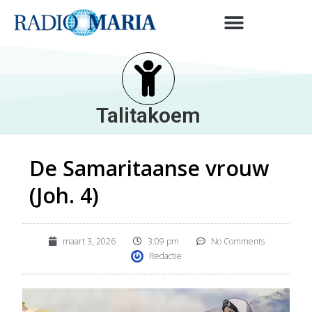
Talitakoem
De Samaritaanse vrouw
(Joh. 4)
maart 3, 2026
3:09 pm
No Comments
Redactie