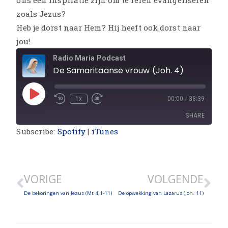
ons een inspiratie zijn om te leren evangeliseren
zoals Jezus?
Heb je dorst naar Hem? Hij heeft ook dorst naar
jou!
Radio Maria Podcast
De Samaritaanse vrouw (Joh. 4)
1x
00:00
/
38:39
SHARE
Subscribe:
Spotify
|
iTunes
SHARE
LINK
VORIGE
VOLGENDE
EMBED
De bekoringen van Jezus (Mt 4,1-11)
De opwekking van Lazarus (Joh. 11)