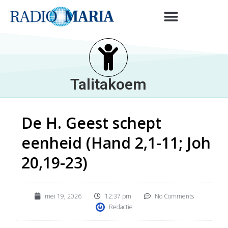
Talitakoem
De H. Geest schept
eenheid (Hand 2,1-11; Joh
20,19-23)
mei 19, 2026
12:37 pm
No Comments
Redactie