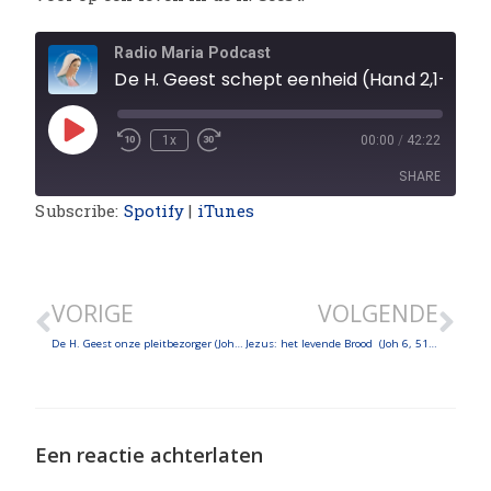
Radio Maria Podcast
De H. Geest schept eenheid (Hand 2,1-11; Joh 20,19-23)
1x
00:00
/
42:22
SHARE
Subscribe:
Spotify
|
iTunes
SHARE
LINK
VORIGE
VOLGENDE
EMBED
De H. Geest onze pleitbezorger (Joh 14,15-21)
Jezus: het levende Brood (Joh 6, 51.53-58)
Een reactie achterlaten