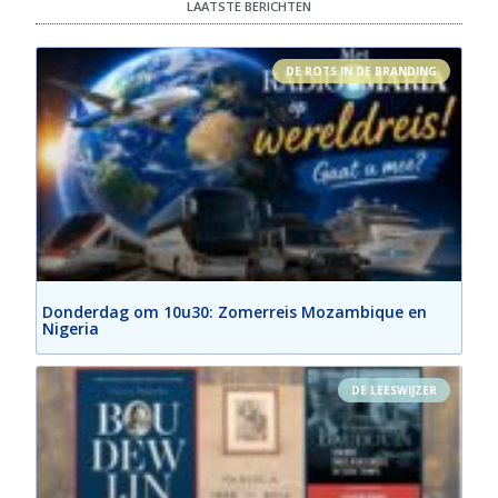
LAATSTE BERICHTEN
DE ROTS IN DE BRANDING
Donderdag om 10u30: Zomerreis Mozambique en
Nigeria
DE LEESWIJZER