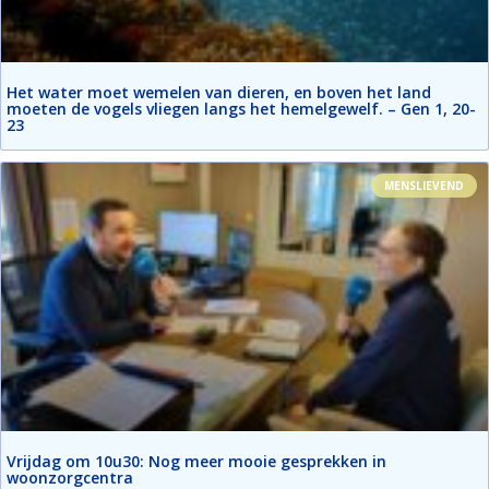
Het water moet wemelen van dieren, en boven het land
moeten de vogels vliegen langs het hemelgewelf. – Gen 1, 20-
23
MENSLIEVEND
Vrijdag om 10u30: Nog meer mooie gesprekken in
woonzorgcentra