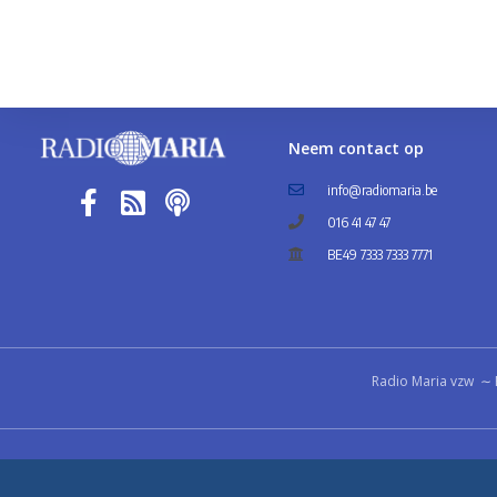
Neem contact op
info@radiomaria.be
016 41 47 47
BE49 7333 7333 7771
Radio Maria vzw ∼ 