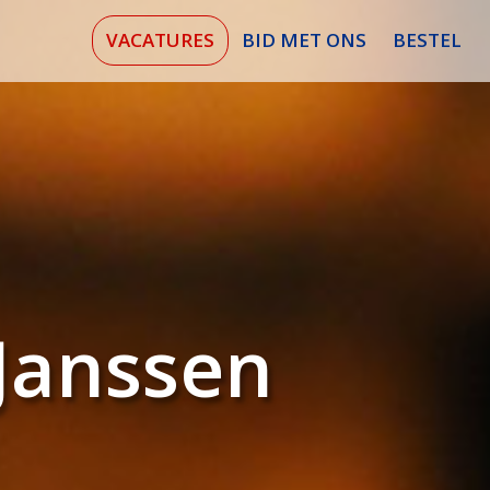
VACATURES
BID MET ONS
BESTEL
Janssen