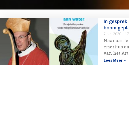
In gesprek
boom gepla
7 juni 2020
17
Naar aanlei
emeritus a
van het Art
Lees Meer »