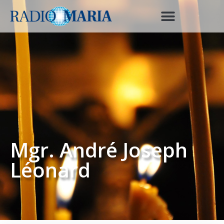
Mgr. André Joseph
Léonard