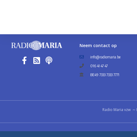
Neem contact op
info@radiomaria.be
016 41 47 47
BE49 7333 7333 7771
Radio Maria vzw ∼ 