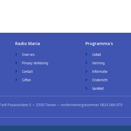
Radio Maria
Programma's
Over ons
Gebed
Privacy Verklaring
Vorming
Contact
Informatie
Giften
Onderricht
Variëteit
Park Passionisten 5 ∼ 3300 Tienen ∼ ondernemingsnummer 0833.066.979