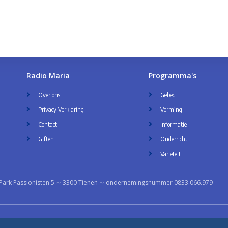
Radio Maria
Programma's
Over ons
Gebed
Privacy Verklaring
Vorming
Contact
Informatie
Giften
Onderricht
Variëteit
Park Passionisten 5 ∼ 3300 Tienen ∼ ondernemingsnummer 0833.066.979