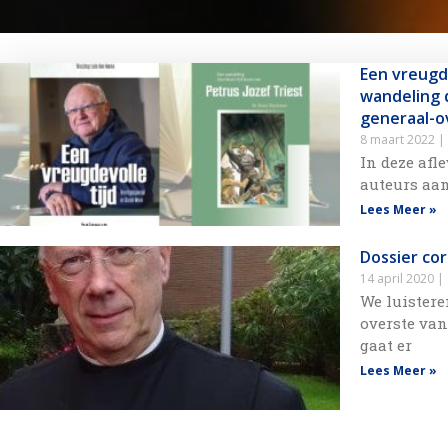
Een vreugd
wandeling 
generaal-o
8 maart 2022
In deze afl
auteurs aan
Lees Meer »
Dossier co
14 april 2020
We luistere
overste van
gaat er
Lees Meer »