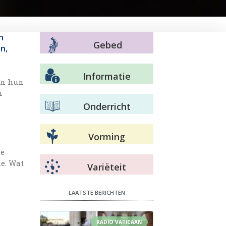
n
Gebed
n,
Informatie
en hun
n
Onderricht
Vorming
le
e. Wat
Variëteit
LAATSTE BERICHTEN
RADIO VATICAAN