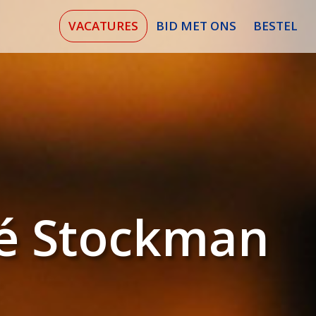
VACATURES
BID MET ONS
BESTEL
é Stockman