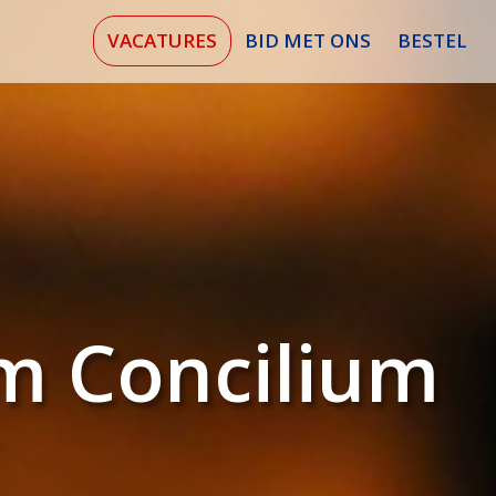
VACATURES
BID MET ONS
BESTEL
m Concilium