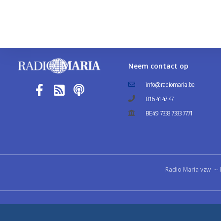
Neem contact op
info@radiomaria.be
016 41 47 47
BE49 7333 7333 7771
Radio Maria vzw ∼ 