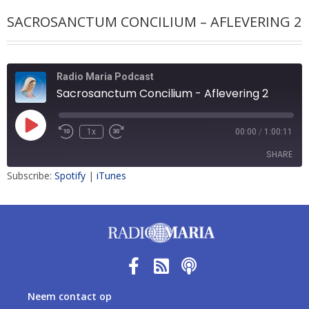
SACROSANCTUM CONCILIUM – AFLEVERING 2
Radio Maria Podcast
Sacrosanctum Concilium - Aflevering 2
1x
00:00
/
1:00:11
SHARE
Subscribe:
Spotify
|
iTunes
SHARE
LINK
EMBED
Neem contact op