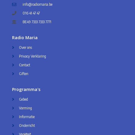
info@radiomaria.be
016 41 47 47
BE49 7333 7333 7771
Radio Maria
Over ons
Privacy Verklaring
Contact
Giften
Programma's
Gebed
Vorming
Informatie
Onderricht
Variëteit