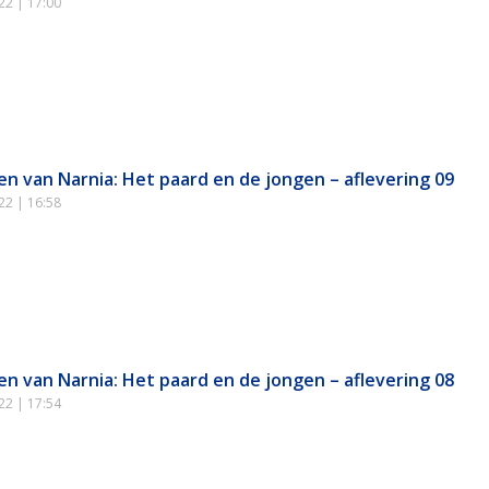
022
17:00
en van Narnia: Het paard en de jongen – aflevering 09
022
16:58
en van Narnia: Het paard en de jongen – aflevering 08
022
17:54