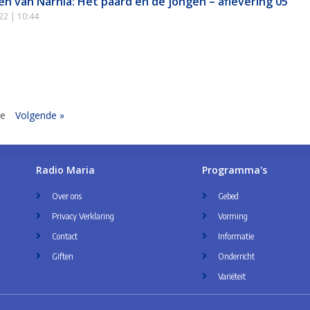
en van Narnia: Het paard en de jongen – aflevering 05
022
10:44
ge
Volgende »
Radio Maria
Programma's
Over ons
Gebed
Privacy Verklaring
Vorming
Contact
Informatie
Giften
Onderricht
Variëteit