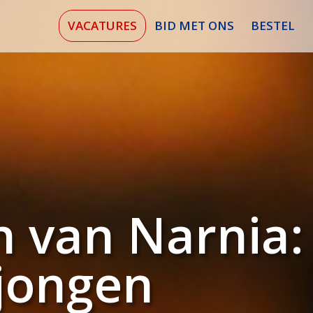
VACATURES
BID MET ONS
BESTEL
 van Narnia:
 jongen