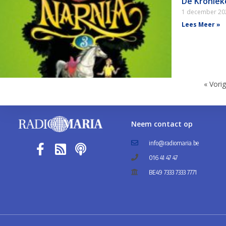
De Kroniek
1 december 2
Lees Meer »
« Vori
Neem contact op
info@radiomaria.be
016 41 47 47
BE49 7333 7333 7771