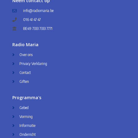
Neem contact op
info@radiomaria.be
016 41 47 47
BE49 7333 7333 7771
Radio Maria
Over ons
Privacy Verklaring
Contact
Giften
Programma's
Gebed
Vorming
Informatie
Onderricht