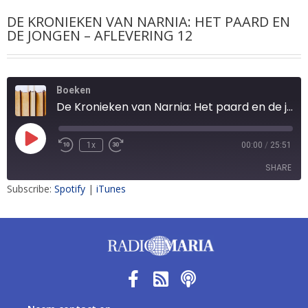
DE KRONIEKEN VAN NARNIA: HET PAARD EN
DE JONGEN – AFLEVERING 12
Boeken
De Kronieken van Narnia: Het paard en de jongen – aflevering 12
1x
00:00
/
25:51
SHARE
Subscribe:
Spotify
|
iTunes
SHARE
LINK
EMBED