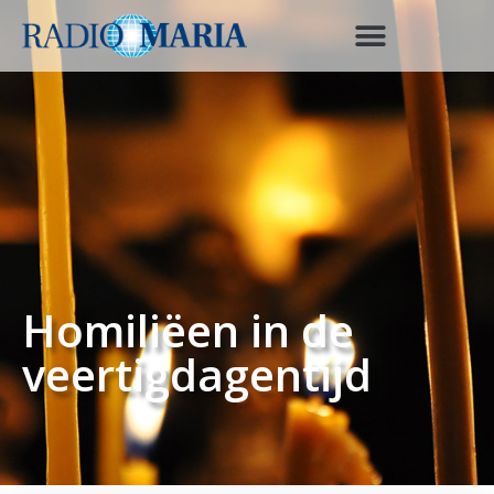
Homiliëen in de
veertigdagentijd