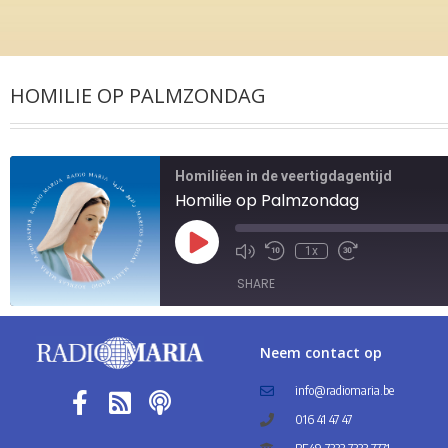
HOMILIE OP PALMZONDAG
Homiliëen in de veertigdagentijd
Homilie op Palmzondag
1x
SHARE
SHARE
Neem contact op
LINK
info@radiomaria.be
016 41 47 47
EMBED