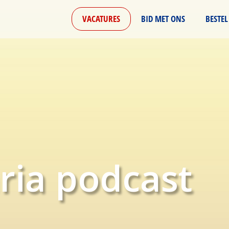
VACATURES
BID MET ONS
BESTEL
ria podcast