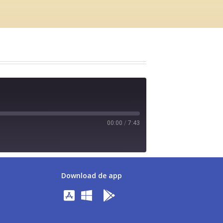
00:00
/
7:43
Download de app