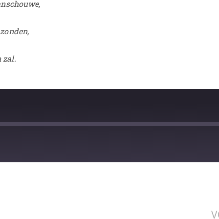
aanschouwe,
 zonden,
 zal.
V