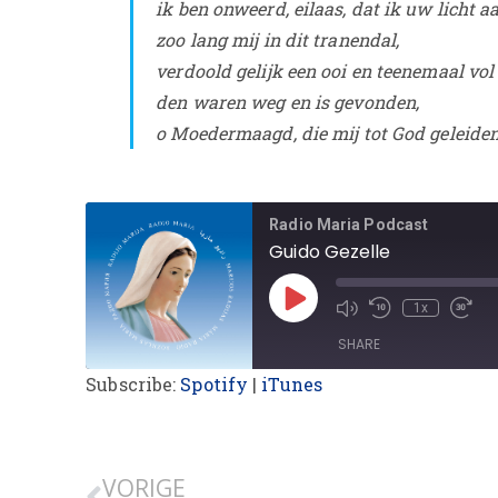
ik ben onweerd, eilaas, dat ik uw licht 
zoo lang mij in dit tranendal,
verdoold gelijk een ooi en teenemaal vol
den waren weg en is gevonden,
o Moedermaagd, die mij tot God geleiden
Radio Maria Podcast
Guido Gezelle
1x
SHARE
Subscribe:
Spotify
|
iTunes
SHARE
LINK
VORIGE