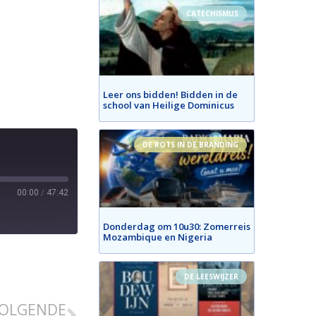
CATECHISMUS
Leer ons bidden! Bidden in de
school van Heilige Dominicus
DE ROTS IN DE BRANDING
00:00
/
47:42
Donderdag om 10u30: Zomerreis
Mozambique en Nigeria
DE LEESWIJZER
OLGENDE