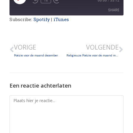
1x
00:00
/
55:12
SHARE
Subscribe:
Spotify
|
iTunes
SHARE
LINK
VORIGE
VOLGENDE
EMBED
Poëzie voor de maand december
Religieuze Poëzie voor de maand maart
Een reactie achterlaten