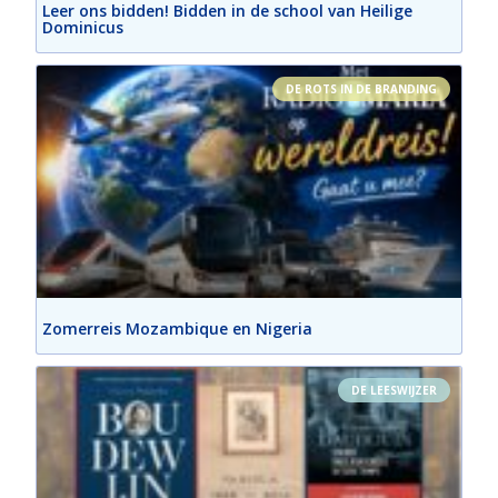
Leer ons bidden! Bidden in de school van Heilige
Dominicus
DE ROTS IN DE BRANDING
Zomerreis Mozambique en Nigeria
DE LEESWIJZER